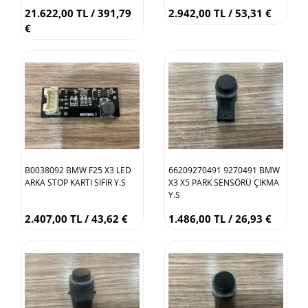
KAMERASI ÇIKMA ORJİNAL
21.622,00 TL / 391,79
2.942,00 TL / 53,31 €
€
B0038092 BMW F25 X3 LED
66209270491 9270491 BMW
ARKA STOP KARTI SIFIR Y.S
X3 X5 PARK SENSÖRÜ ÇIKMA
Y.S
2.407,00 TL / 43,62 €
1.486,00 TL / 26,93 €