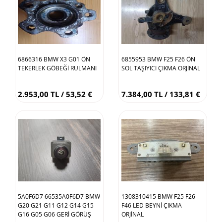
6866316 BMW X3 G01 ÖN
6855953 BMW F25 F26 ÖN
TEKERLEK GÖBEĞİ RULMANI
SOL TAŞIYICI ÇIKMA ORJİNAL
2.953,00 TL / 53,52 €
7.384,00 TL / 133,81 €
5A0F6D7 66535A0F6D7 BMW
1308310415 BMW F25 F26
G20 G21 G11 G12 G14 G15
F46 LED BEYNİ ÇIKMA
G16 G05 G06 GERİ GÖRÜŞ
ORJİNAL