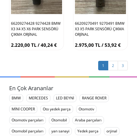
66209274428 9274428 BMW
66209270491 9270491 BMW
X3 X4 X5 X6 PARK SENSÖRÜ
X3 X5 PARK SENSÖRÜ ÇIKMA
ÇIKMA ORJİNAL
ORJİNAL
2.220,00 TL / 40,24 €
2.975,00 TL / 53,92 €
1
2
3
En Çok Arananlar
BMW
MERCEDES
LED BEYNİ
RANGE ROVER
MİNİ COOPER
Oto yedek parça
Otomotiv
Otomotiv parçaları
Otomobil
Araba parçaları
Otomobil parçaları
yan sanayi
Yedek parça
orjinal