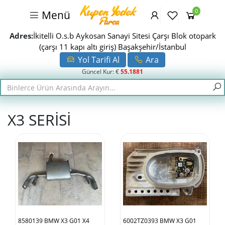
0
Menü
Adres:
İkitelli O.s.b Aykosan Sanayi Sitesi Çarşı Blok otopark
(çarşı 11 kapı altı giriş) Başakşehir/İstanbul
Yol Tarifi Al
Ara
Güncel Kur: €
55.1881
X3 SERİSİ
8580139 BMW X3 G01 X4
6002TZ0393 BMW X3 G01