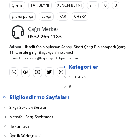
Çıkma
FAR BEYNİ
XENON BEYNİ
sıfır
0
0
çıkma parça
parça
FAR
CHERY
Çağrı Merkezi
0532 266 1183
Adres:
İkitelli O.s.b Aykosan Sanayi Sitesi Çarşı Blok otopark (çarşı
11 kapı altı giriş) Başakşehir/İstanbul
Email:
destek@kuponyedekparca.com
Kategoriler
GLB SERİSİ
#
Bilgilendirme Sayfaları
Sıkça Sorulan Sorular
Mesafeli Satış Sözleşmesi
Hakkımızda
Üyelik Sözleşmesi