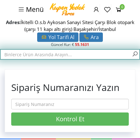
0
Menü
Adres:
İkitelli O.s.b Aykosan Sanayi Sitesi Çarşı Blok otopark
(çarşı 11 kapı altı giriş) Başakşehir/İstanbul
Yol Tarifi Al
Ara
Güncel Kur: €
55.1631
Sipariş Numaranızı Yazın
Kontrol Et