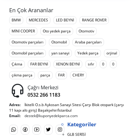
En Çok Arananlar
BMW
MERCEDES
LED BEYNİ
RANGE ROVER
MİNİ COOPER
Oto yedek parça
Otomotiv
Otomotiv parçaları
Otomobil
Araba parçaları
Otomobil parçaları
yan sanayi
Yedek parça
orjinal
Çıkma
FAR BEYNİ
XENON BEYNİ
sıfır
0
0
çıkma parça
parça
FAR
CHERY
Çağrı Merkezi
0532 266 1183
Adres:
İkitelli O.s.b Aykosan Sanayi Sitesi Çarşı Blok otopark (çarşı
11 kapı altı giriş) Başakşehir/İstanbul
Email:
destek@kuponyedekparca.com
Kategoriler
GLB SERİSİ